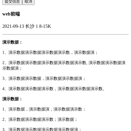
提交信息
取消
web前端
2021-09-13
长沙
1
8-15K
演示数据：
1、演示数据演示数据演示数据演示数，演示数据演；
2、演示数据演示数据演示数据演示数据演示数, 演示数据演示数据演
示数据演；
3、演示数据演示数据，演示数据演示数据演；
4、演示数据演示数据演示数，演示数据演示数据演示数。
演示数据：
1、演示数据，演示数据演，演示数据演示数；
2、演示数据演示数据演示数；演示数据；
3、演示数据演示数据演示数据演示数据演；