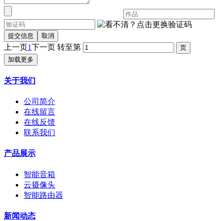
提交信息
取消
上一页
1
下一页
转至第
加载更多
关于我们
公司简介
在线留言
在线反馈
联系我们
产品展示
智能音箱
云摄像头
智能路由器
新闻动态