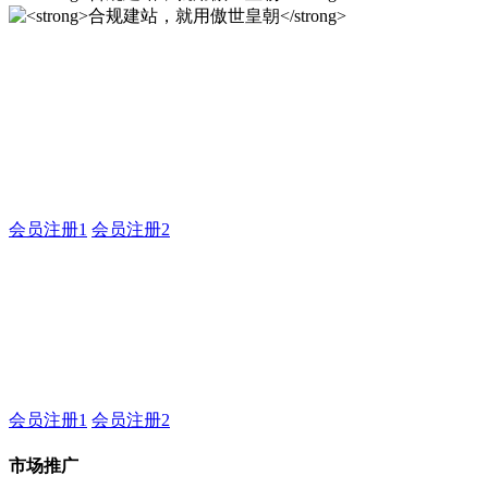
合规建站，就用傲世皇朝
傲世皇朝企业建站系统的研发，为你提供合规、安全、专业的
官网解决方案！
会员注册1
会员注册2
合规建站，就用傲世皇朝
合规建站，就用傲世皇朝
会员注册1
会员注册2
市场推广