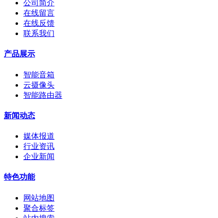
公司简介
在线留言
在线反馈
联系我们
产品展示
智能音箱
云摄像头
智能路由器
新闻动态
媒体报道
行业资讯
企业新闻
特色功能
网站地图
聚合标签