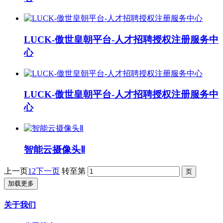
LUCK-傲世皇朝平台-人才招聘授权注册服务中
心
LUCK-傲世皇朝平台-人才招聘授权注册服务中
心
智能云摄像头Ⅱ
上一页
1
2
下一页
转至第
加载更多
关于我们