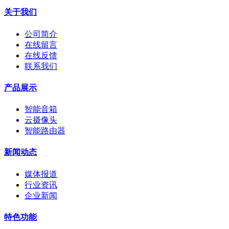
关于我们
公司简介
在线留言
在线反馈
联系我们
产品展示
智能音箱
云摄像头
智能路由器
新闻动态
媒体报道
行业资讯
企业新闻
特色功能