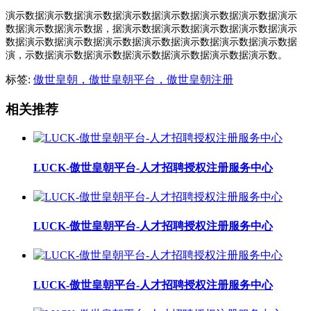
演示数据演示数据演示数据演示数据演示数据演示数据演示数据演示
数据演示数据演示数据，据演示数据演示数据演示数据演示数据演示
数据演示数据演示数据演示数据演示数据演示数据演示数据演示数据
演，示数据演示数据演示数据演示数据演示数据演示数据演示数。
标签:
傲世皇朝，傲世皇朝平台，傲世皇朝注册
相关推荐
LUCK-傲世皇朝平台-人才招聘授权注册服务中心
LUCK-傲世皇朝平台-人才招聘授权注册服务中心
LUCK-傲世皇朝平台-人才招聘授权注册服务中心